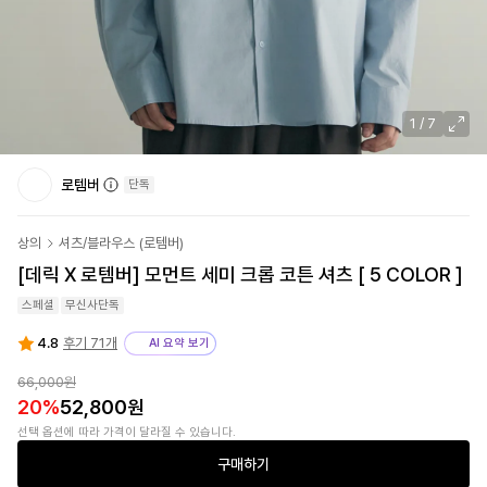
1
/
7
로템버
단독
상의
셔츠/블라우스
(
로템버
)
[데릭 X 로템버] 모먼트 세미 크롭 코튼 셔츠 [ 5 COLOR ]
스페셜
무신사단독
4.8
후기 71개
AI 요약 보기
66,000원
20
%
52,800원
선택 옵션에 따라 가격이 달라질 수 있습니다.
구매하기