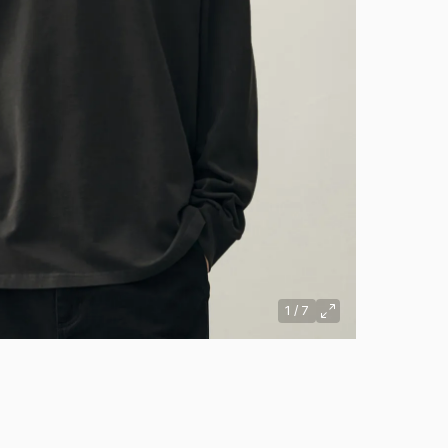
1
/
7