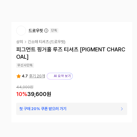
드로우핏
단독
상의
긴소매 티셔츠
(
드로우핏
)
피그먼트 핑거홀 루즈 티셔츠 [PIGMENT CHARC
OAL]
무신사단독
4.7
후기 20개
AI 요약 보기
44,000
원
10
%
39,600
원
첫 구매 20% 쿠폰 받으러 가기