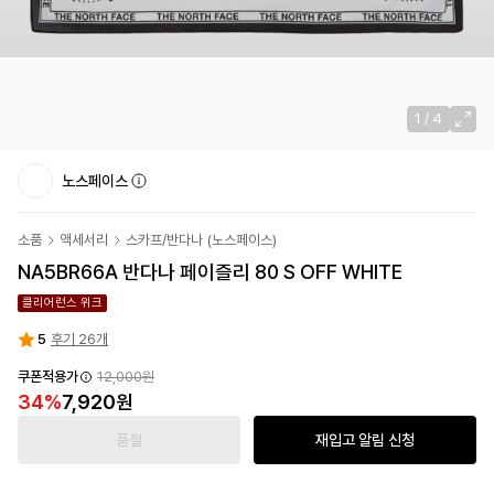
1
/
4
노스페이스
소품
액세서리
스카프/반다나
(
노스페이스
)
NA5BR66A 반다나 페이즐리 80 S OFF WHITE
클리어런스 위크
5
후기 26개
쿠폰적용가
12,000원
34
%
7,920원
품절
재입고 알림 신청