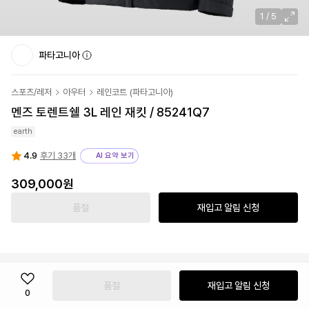
1
/
5
파타고니아
스포츠/레저
아우터
레인코트
(
파타고니아
)
멘즈 토렌트쉘 3L 레인 재킷 / 85241Q7
earth
4.9
후기 33개
AI 요약 보기
309,000원
품절
재입고 알림 신청
품절
재입고 알림 신청
0