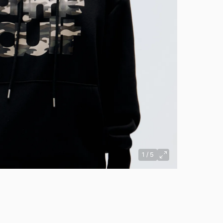
1
/
5