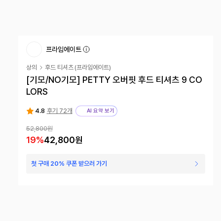
프라임에이트
상의
후드 티셔츠
(
프라임에이트
)
[기모/NO기모] PETTY 오버핏 후드 티셔츠 9 CO
LORS
4.8
후기 72개
AI 요약 보기
52,800
원
19
%
42,800
원
첫 구매 20% 쿠폰 받으러 가기