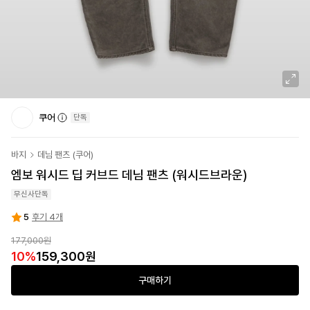
쿠어
단독
바지
데님 팬츠
(
쿠어
)
엠보 워시드 딥 커브드 데님 팬츠 (워시드브라운)
무신사단독
5
후기 4개
177,000
원
10
%
159,300
원
구매하기