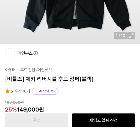
1
/
10
메인부스
아우터
후드 집업
(
메인부스
)
[비틀즈] 체키 리버시블 후드 점퍼(블랙)
5
후기 10개
AI 요약 보기
199,000원
25
%
149,000원
품절
재입고 알림 신청