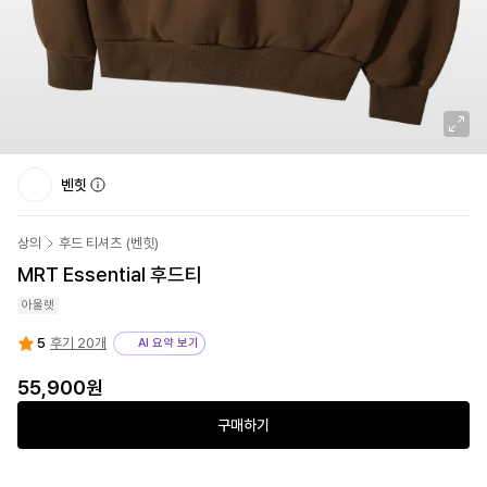
벤힛
상의
후드 티셔츠
(
벤힛
)
MRT Essential 후드티
아울렛
5
후기 20개
AI 요약 보기
55,900원
구매하기