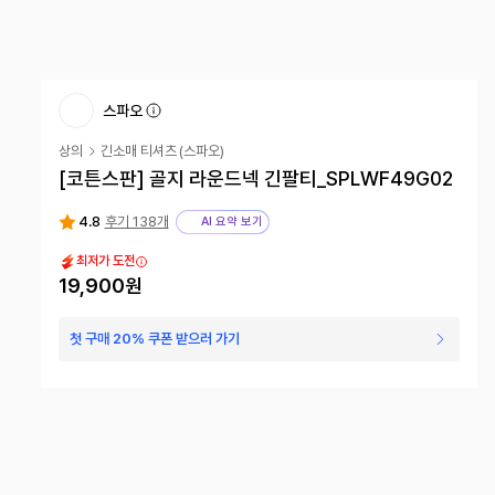
스파오
상의
긴소매 티셔츠
(
스파오
)
[코튼스판] 골지 라운드넥 긴팔티_SPLWF49G02
4.8
후기 138개
AI 요약 보기
최저가 도전
19,900원
첫 구매 20% 쿠폰 받으러 가기