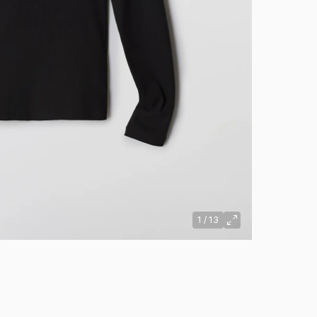
1
/
13