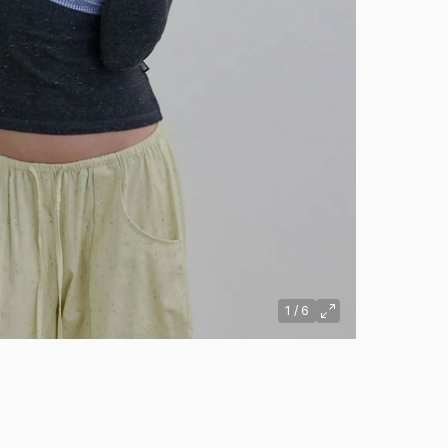
1
/
6