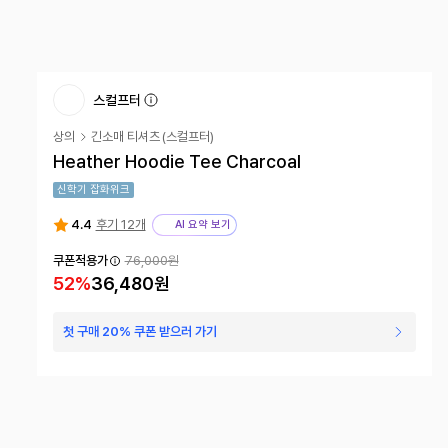
스컬프터
상의
긴소매 티셔츠
(
스컬프터
)
Heather Hoodie Tee Charcoal
신학기 잡화위크
4.4
후기 12개
AI 요약 보기
쿠폰적용가
76,000원
52
%
36,480원
첫 구매 20% 쿠폰 받으러 가기