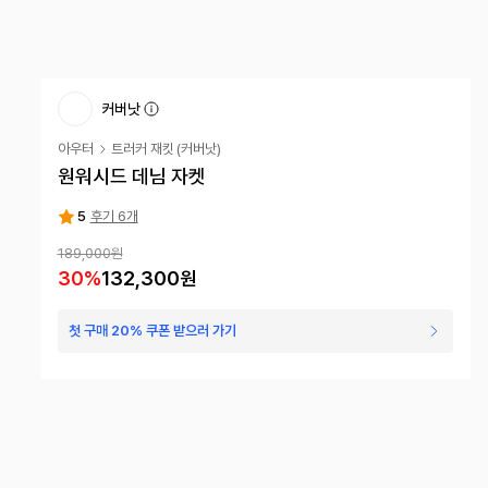
커버낫
아우터
트러커 재킷
(
커버낫
)
원워시드 데님 자켓
5
후기 6개
189,000원
30
%
132,300원
첫 구매 20% 쿠폰 받으러 가기