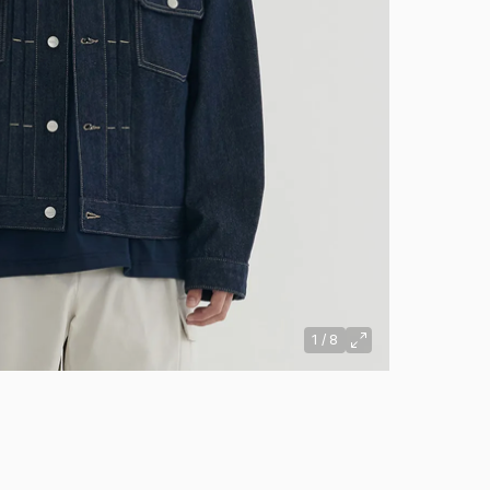
1
/
8