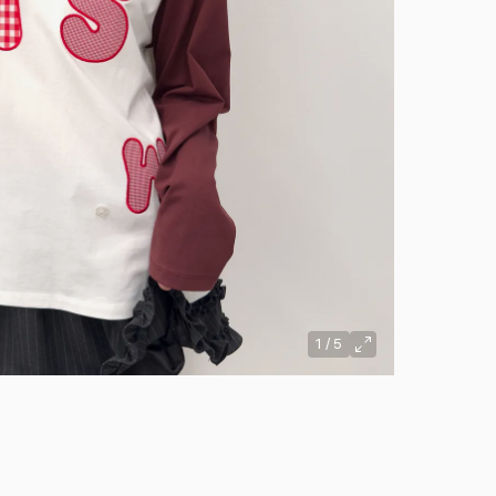
1
/
5