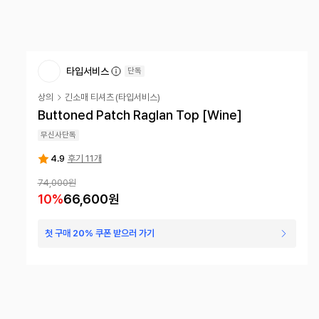
타입서비스
단독
상의
긴소매 티셔츠
(
타입서비스
)
Buttoned Patch Raglan Top [Wine]
무신사단독
4.9
후기 11개
74,000원
10
%
66,600원
첫 구매 20% 쿠폰 받으러 가기