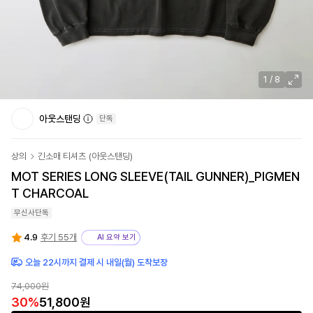
1
/
8
아웃스탠딩
단독
상의
긴소매 티셔츠
(
아웃스탠딩
)
MOT SERIES LONG SLEEVE(TAIL GUNNER)_PIGMEN
T CHARCOAL
무신사단독
4.9
후기 55개
AI 요약 보기
오늘 22시까지 결제 시 내일(월) 도착보장
74,000원
30
%
51,800원