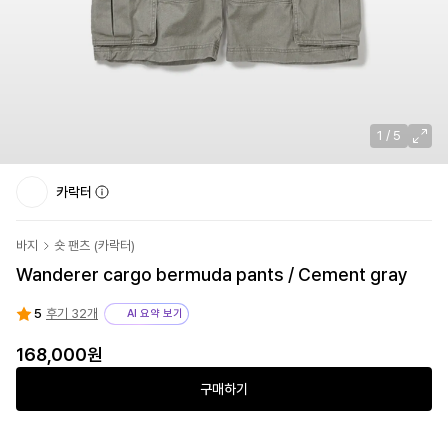
1
/
5
카락터
바지
숏 팬츠
(
카락터
)
Wanderer cargo bermuda pants / Cement gray
5
후기 32개
AI 요약 보기
168,000
원
구매하기