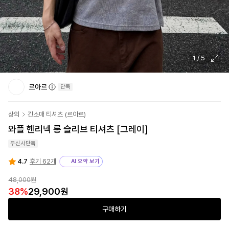
1
/
5
르아르
단독
상의
긴소매 티셔츠
(
르아르
)
와플 헨리넥 롱 슬리브 티셔츠 [그레이]
무신사단독
4.7
후기 62개
AI 요약 보기
48,000원
38
%
29,900원
구매하기