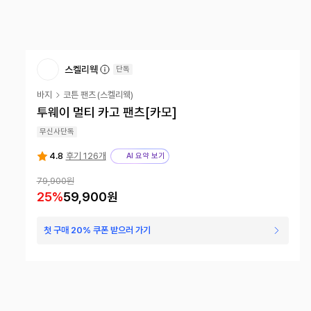
스켈리웩
단독
바지
코튼 팬츠
(
스켈리웩
)
투웨이 멀티 카고 팬츠[카모]
무신사단독
4.8
후기 126개
AI 요약 보기
79,900원
25
%
59,900원
첫 구매 20% 쿠폰 받으러 가기