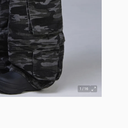
1
/
16