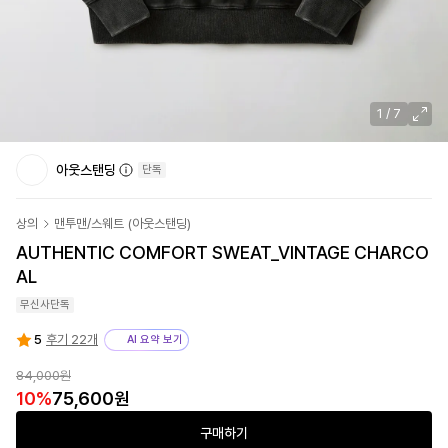
1
/
7
아웃스탠딩
단독
상의
맨투맨/스웨트
(
아웃스탠딩
)
AUTHENTIC COMFORT SWEAT_VINTAGE CHARCO
AL
무신사단독
5
후기 22개
AI 요약 보기
84,000원
10
%
75,600원
구매하기