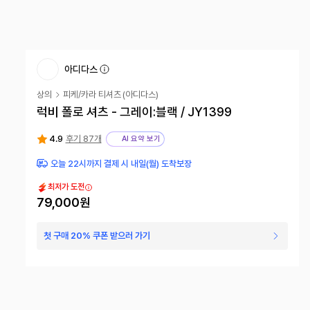
아디다스
상의
피케/카라 티셔츠
(
아디다스
)
럭비 폴로 셔츠 - 그레이:블랙 / JY1399
4.9
후기 87개
AI 요약 보기
오늘 22시까지 결제 시 내일(월) 도착보장
최저가 도전
79,000원
첫 구매 20% 쿠폰 받으러 가기