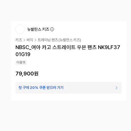
뉴발란스 키즈
키즈
바지
트레이닝 팬츠
(
뉴발란스 키즈
)
NBSC_여아 카고 스트레이트 우븐 팬츠 NK9LF37
01G19
아울렛
79,900원
첫 구매 20% 쿠폰 받으러 가기