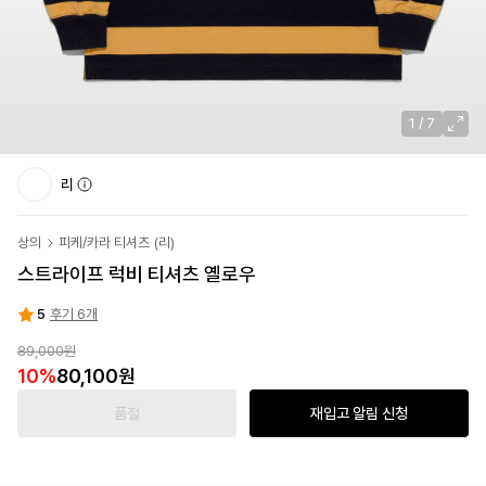
1
/
7
리
상의
피케/카라 티셔츠
(
리
)
스트라이프 럭비 티셔츠 옐로우
5
후기 6개
89,000원
10
%
80,100원
품절
재입고 알림 신청