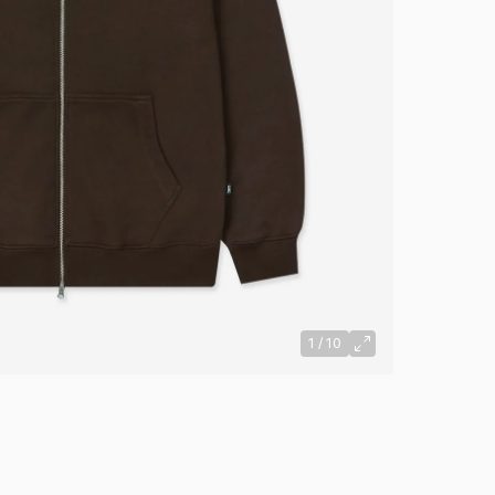
1
/
10