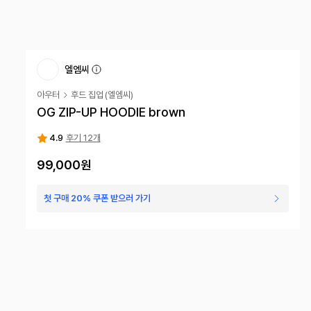
엘엠씨
아우터
후드 집업
(
엘엠씨
)
OG ZIP-UP HOODIE brown
4.9
후기 12개
99,000
원
첫 구매 20% 쿠폰 받으러 가기