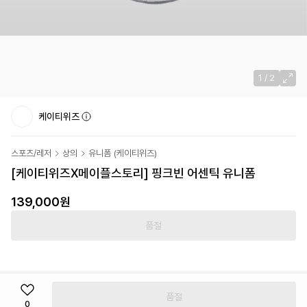
1
/
2
케이티위즈
스포츠/레저
상의
유니폼
(
케이티위즈
)
[케이티위즈X메이플스토리] 핑크빈 어센틱 유니폼
139,000원
품절
품절
0