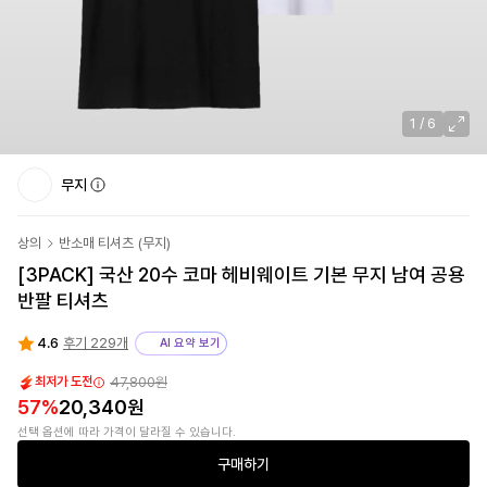
1
/
6
무지
상의
반소매 티셔츠
(
무지
)
[3PACK] 국산 20수 코마 헤비웨이트 기본 무지 남여 공용
반팔 티셔츠
4.6
후기 229개
AI 요약 보기
47,800원
최저가 도전
57
%
20,340원
선택 옵션에 따라 가격이 달라질 수 있습니다.
구매하기