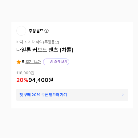
주앙옴므
바지
기타 하의
(
주앙옴므
)
나일론 커브드 팬츠 (차콜)
5
후기 14개
AI 요약 보기
118,000원
20
%
94,400원
첫 구매 20% 쿠폰 받으러 가기