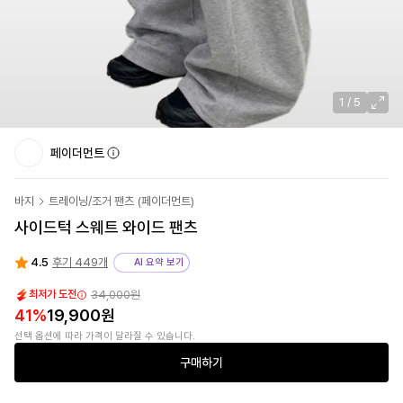
1
/
5
페이더먼트
바지
트레이닝/조거 팬츠
(
페이더먼트
)
사이드턱 스웨트 와이드 팬츠
4.5
후기 449개
AI 요약 보기
34,000원
최저가 도전
41
%
19,900원
선택 옵션에 따라 가격이 달라질 수 있습니다.
구매하기