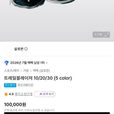
1
/
15
살로몬
2026년 7월 백팩 남성 1위
스포츠/레저
가방
백팩
(
살로몬
)
트레일블레이저 10/20/30 (5 color)
킥스위크
무신사에디션
4.9
후기 2,517개
AI 요약 보기
100,000
원
선택 옵션에 따라 가격이 달라질 수 있습니다.