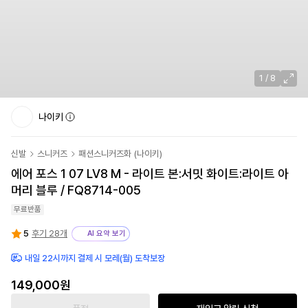
1
/
8
나이키
신발
스니커즈
패션스니커즈화
(
나이키
)
에어 포스 1 07 LV8 M - 라이트 본:서밋 화이트:라이트 아
머리 블루 / FQ8714-005
무료반품
5
후기 28개
AI 요약 보기
내일 22시까지 결제 시 모레(월) 도착보장
149,000원