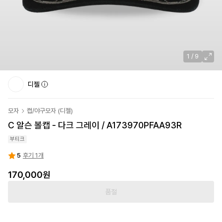
1
/
9
디젤
모자
캡/야구모자
(
디젤
)
C 알슨 볼캡 - 다크 그레이 / A173970PFAA93R
부티크
5
후기 1개
170,000원
품절