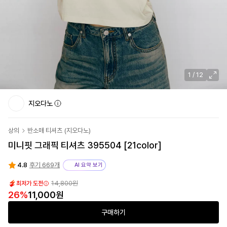
1
/
12
지오다노
상의
반소매 티셔츠
(
지오다노
)
미니핏 그래픽 티셔츠 395504 [21color]
4.8
후기 669개
AI 요약 보기
14,800
원
최저가 도전
26
%
11,000
원
구매하기