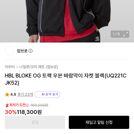
1
/
5
엄브로
아우터
나일론/코치 재킷
(
엄브로
)
HBL BLOKE OG 트랙 우븐 바람막이 자켓 블랙(UQ221C
JK52)
4.9
후기 23개
AI 요약 보기
169,000원
최저가 도전
30
%
118,300원
품절
재입고 알림 신청