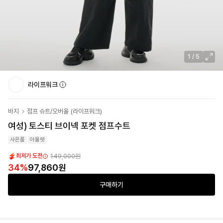
1
/
5
라이프워크
바지
점프 슈트/오버올
(
라이프워크
)
여성) 토스티 브이넥 포켓 점프수트
사은품
아울렛
149,000
원
최저가 도전
34
%
97,860
원
구매하기