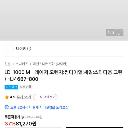
1
/
8
나이키
신발
스니커즈
패션스니커즈화
(
나이키
)
LD-1000 M - 레이저 오렌지:썬다이얼:세일:스타디움 그린
/ HJ4687-800
킥스위크
무료반품
4.9
후기 55개
AI 요약 보기
오늘 22시까지 결제 시 내일(토) 도착보장
쿠폰적용가
129,000
원
37
%
81,270
원