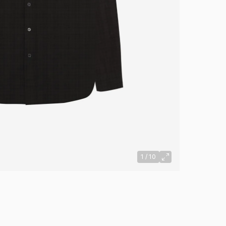
1
/
10