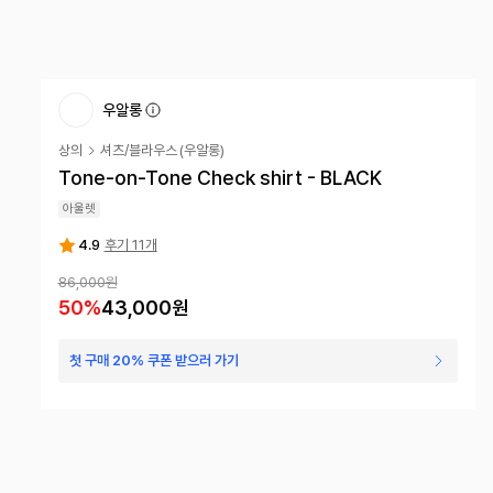
우알롱
상의
셔츠/블라우스
(
우알롱
)
Tone-on-Tone Check shirt - BLACK
아울렛
4.9
후기 11개
86,000원
50
%
43,000원
첫 구매 20% 쿠폰 받으러 가기