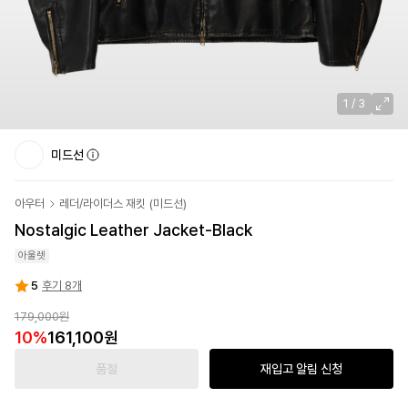
1
/
3
미드선
아우터
레더/라이더스 재킷
(
미드선
)
Nostalgic Leather Jacket-Black
아울렛
5
후기 8개
179,000원
10
%
161,100원
품절
재입고 알림 신청