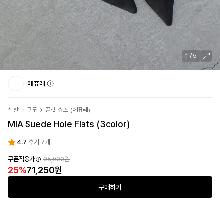
1
/
5
에퓨레
신발
구두
플랫 슈즈
(
에퓨레
)
MIA Suede Hole Flats (3color)
4.7
후기 7개
쿠폰적용가
95,000원
25
%
71,250원
구매하기