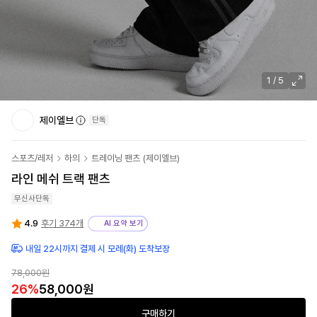
1
/
5
제이엘브
단독
스포츠/레저
하의
트레이닝 팬츠
(
제이엘브
)
라인 메쉬 트랙 팬츠
무신사단독
4.9
후기 374개
AI 요약 보기
내일 22시까지 결제 시 모레(화) 도착보장
78,000원
26
%
58,000원
구매하기