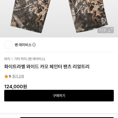
1
/
2
벤 데이비스
바지
기타 하의
(
벤 데이비스
)
화이트라벨 와이드 카모 페인터 팬츠 리얼트리
5
후기 3개
124,000
원
구매하기