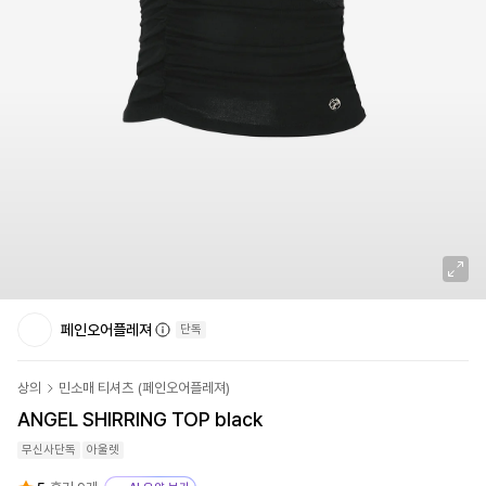
페인오어플레져
단독
상의
민소매 티셔츠
(
페인오어플레져
)
ANGEL SHIRRING TOP black
무신사단독
아울렛