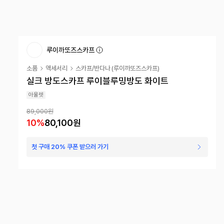
루이까또즈스카프
소품
액세서리
스카프/반다나
(
루이까또즈스카프
)
실크 방도스카프 루이블루밍방도 화이트
아울렛
89,000
원
10
%
80,100
원
첫 구매 20% 쿠폰 받으러 가기