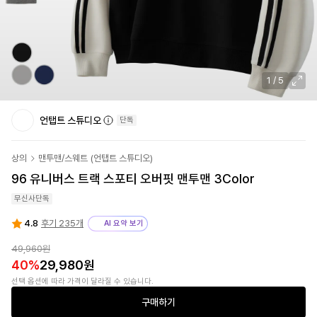
1
/
5
언탭트 스튜디오
단독
상의
맨투맨/스웨트
(
언탭트 스튜디오
)
96 유니버스 트랙 스포티 오버핏 맨투맨 3Color
무신사단독
4.8
후기 235개
AI 요약 보기
49,960원
40
%
29,980원
선택 옵션에 따라 가격이 달라질 수 있습니다.
구매하기