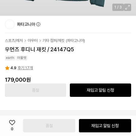
1
/
3
파타고니아
스포츠/레저
아우터
기타 점퍼/재킷
(
파타고니아
)
우먼즈 후디니 재킷 / 24147Q5
earth
아울렛
4.9
후기 17개
179,000원
품절
재입고 알림 신청
품절
재입고 알림 신청
0