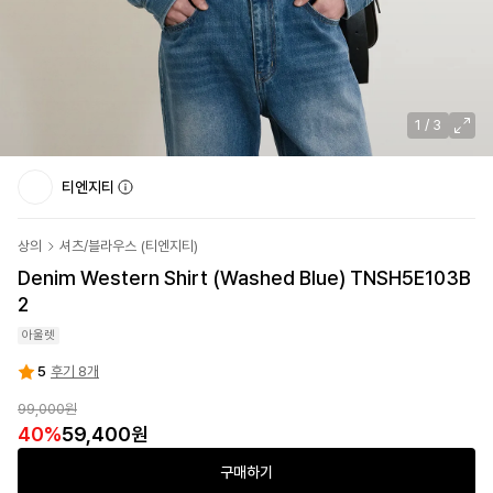
1
/
3
티엔지티
상의
셔츠/블라우스
(
티엔지티
)
Denim Western Shirt (Washed Blue) TNSH5E103B
2
아울렛
5
후기 8개
99,000원
40
%
59,400원
구매하기