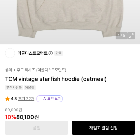
1
/
5
더콜디스트모먼트
단독
상의
후드 티셔츠
(
더콜디스트모먼트
)
TCM vintage starfish hoodie (oatmeal)
무신사단독
아울렛
4.8
후기 72개
AI 요약 보기
89,000원
10
%
80,100원
품절
재입고 알림 신청