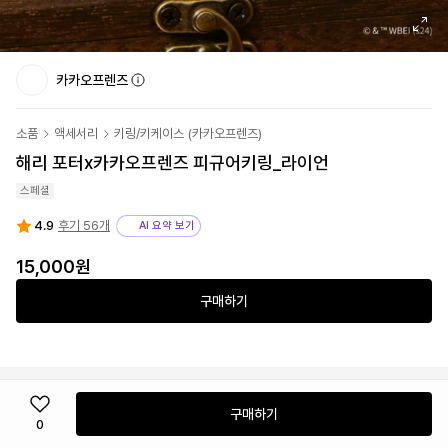
카카오프렌즈
소품
액세서리
키링/키케이스
(
카카오프렌즈
)
해리 포터x카카오프렌즈 피규어키링_라이언
스페셜
4.9
후기 56개
AI 요약 보기
15,000
원
구매하기
구매하기
0