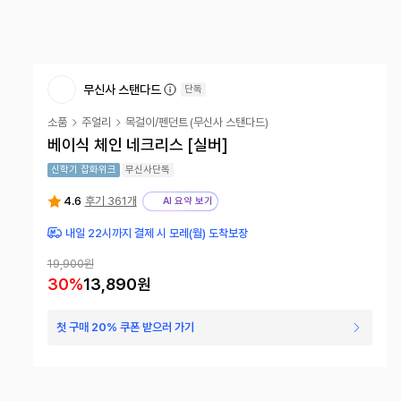
무신사 스탠다드
단독
소품
주얼리
목걸이/펜던트
(
무신사 스탠다드
)
베이식 체인 네크리스 [실버]
신학기 잡화위크
무신사단독
4.6
후기 361개
AI 요약 보기
내일 22시까지 결제 시 모레(월) 도착보장
19,900원
30
%
13,890원
첫 구매 20% 쿠폰 받으러 가기