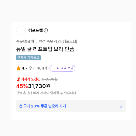
컴포트랩
속옷/홈웨어
여성 속옷 상의
(
컴포트랩
)
듀얼 쿨 리프트업 브라 단품
신학기 잡화위크
4.7
후기 464개
AI 요약 보기
57,900
원
최저가 도전
45
%
31,730
원
선택 옵션에 따라 가격이 달라질 수 있습니다.
첫 구매 20% 쿠폰 받으러 가기