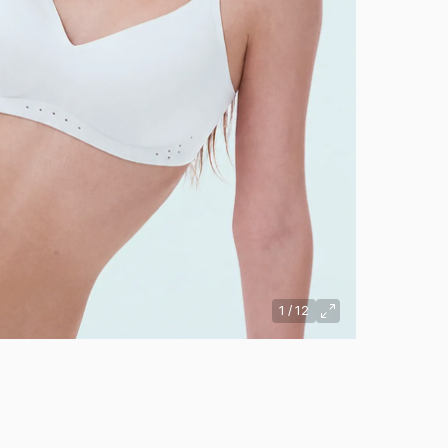
1
/
12