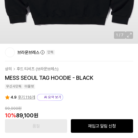
1
/
7
브라운브레스
단독
상의
후드 티셔츠
(
브라운브레스
)
MESS SEOUL TAG HOODIE - BLACK
무신사단독
아울렛
4.9
후기 116개
AI 요약 보기
99,000원
10
%
89,100원
품절
재입고 알림 신청