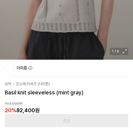
1
/
6
더미튼
상의
민소매 티셔츠
(
더미튼
)
Basil knit sleeveless (mint gray)
103,000원
20
%
82,400원
품절