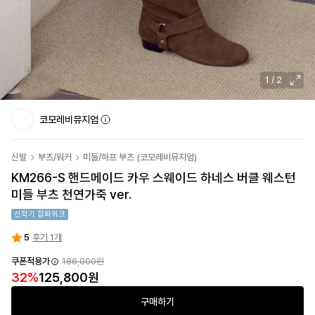
1
/
2
코모레비뮤지엄
신발
부츠/워커
미들/하프 부츠
(
코모레비뮤지엄
)
KM266-S 핸드메이드 카우 스웨이드 하네스 버클 웨스턴
미들 부츠 천연가죽 ver.
신학기 잡화위크
5
후기 1개
쿠폰적용가
186,000원
32
%
125,800원
구매하기