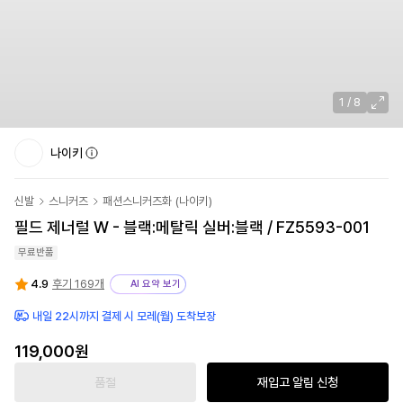
1
/
8
나이키
신발
스니커즈
패션스니커즈화
(
나이키
)
필드 제너럴 W - 블랙:메탈릭 실버:블랙 / FZ5593-001
무료반품
4.9
후기 169개
AI 요약 보기
내일 22시까지 결제 시 모레(월) 도착보장
119,000원
품절
재입고 알림 신청